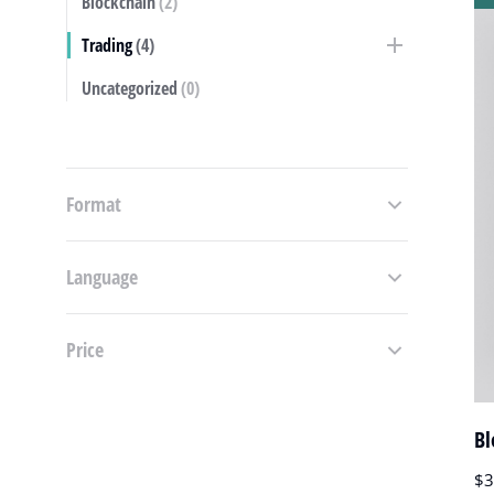
Blockchain
(2)
Trading
(4)
Uncategorized
(0)
Format
Language
Price
Bl
$
3