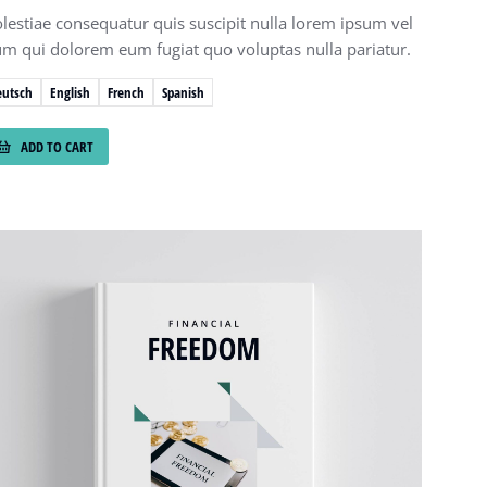
lestiae consequatur quis suscipit nulla lorem ipsum vel
lum qui dolorem eum fugiat quo voluptas nulla pariatur.
eutsch
English
French
Spanish
ADD TO CART