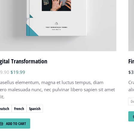
gital Transformation
Fi
9.90
$
19.99
$
3
asellus elementum, magna et luctus tempus, diam
Cr
bero malesuada nunc, nec pulvinar libero sapien sit amet
al
it.
D
eutsch
French
Spanish
ADD TO CART