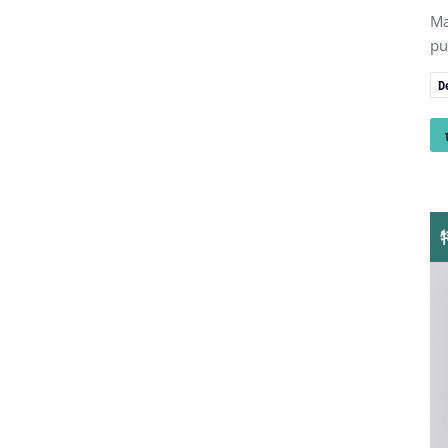
Ma
pu
D