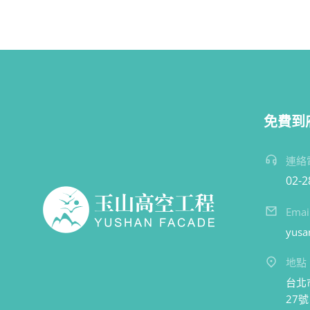
免費到
連絡
02-
Emai
yusa
地點
台北
27號