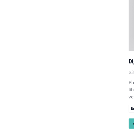
Di
$
3
Ph
li
vel
D