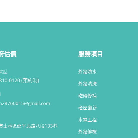
府估價
服務項目
電話
外牆防水
2810-0120 (預約制)
外牆清洗
l
磁磚修補
n28760015@gmail.com
老屋翻新
水電工程
市士林區延平北路八段133巷
外牆健檢