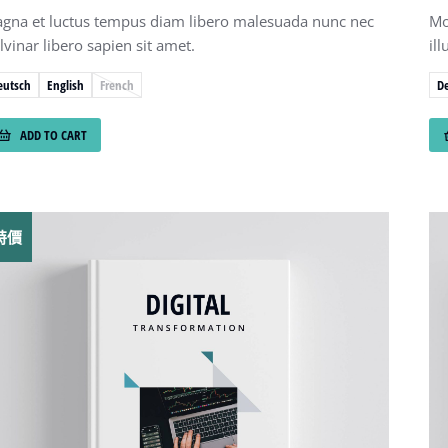
gna et luctus tempus diam libero malesuada nunc nec
Mo
lvinar libero sapien sit amet.
il
eutsch
English
French
D
ADD TO CART
特價