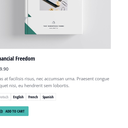
nancial Freedom
9.90
as at facilisis risus, nec accumsan urna. Praesent congue
iquet nisi, eu hendrerit sem lobortis.
eutsch
English
French
Spanish
ADD TO CART