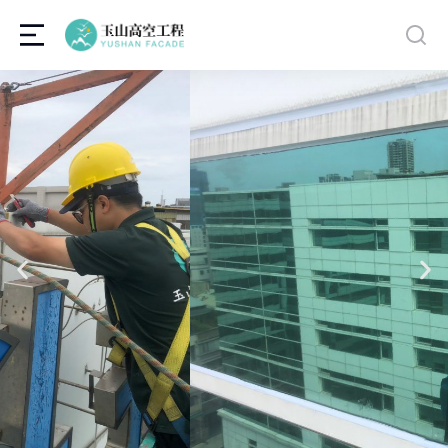
免費到府估價
外牆磁磚檢查
高空難度工程
安全診斷檢查及申報