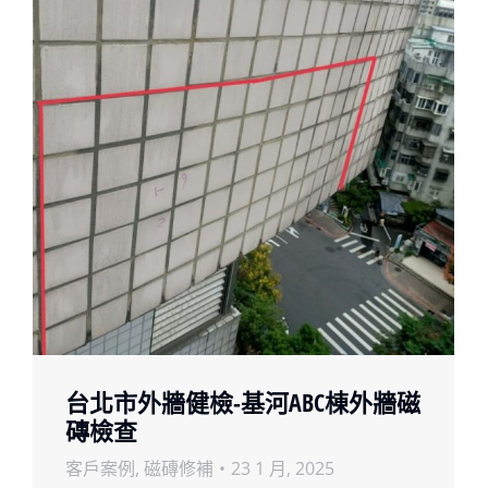
台北市外牆健檢-基河ABC棟外牆磁
磚檢查
客戶案例
,
磁磚修補
23 1 月, 2025