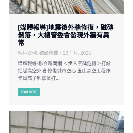
[媒體報導]地震後外牆修復，磁磚
剝落，大樓管委會發現外牆有異
常
客戶案例
,
磁磚修補
23 1 月, 2025
媒體報導-聯合新聞網 ＜步入空降危機＞打診
把脈高空外牆 修復城市空心 玉山高空工程作
業員高子興拿著打…
READ MORE