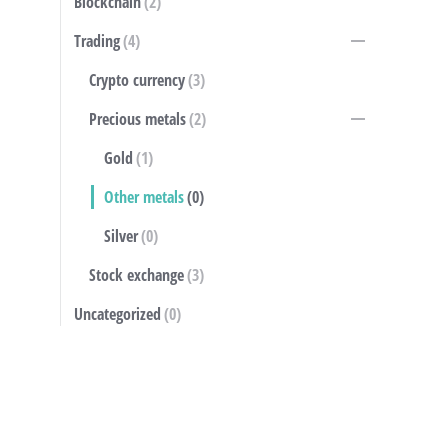
Blockchain
(2)
Trading
(4)
Crypto currency
(3)
Precious metals
(2)
Gold
(1)
Other metals
(0)
Silver
(0)
Stock exchange
(3)
Uncategorized
(0)