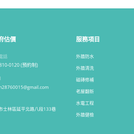
府估價
服務項目
電話
外牆防水
2810-0120 (預約制)
外牆清洗
l
磁磚修補
n28760015@gmail.com
老屋翻新
水電工程
市士林區延平北路八段133巷
外牆健檢