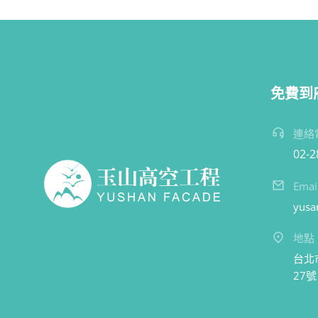
免費到
連絡
02-
Emai
yusa
地點
台北
27號