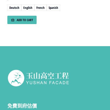
Deutsch
English
French
Spanish
ADD TO CART
免費到府估價