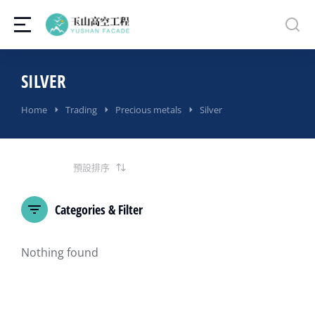
SILVER
You are here:
Home
Trading
Precious metals
Silver
Categories & Filter
Nothing found