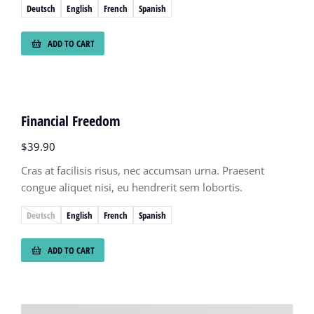
Deutsch
English
French
Spanish
ADD TO CART
Financial Freedom
$
39.90
Cras at facilisis risus, nec accumsan urna. Praesent
congue aliquet nisi, eu hendrerit sem lobortis.
Deutsch
English
French
Spanish
ADD TO CART