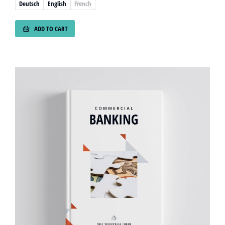
Deutsch
English
French
ADD TO CART