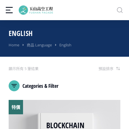
ENGLISH
You are here:
Home
商品 Language
English
顯示所有 5 筆結果
Categories & Filter
特價